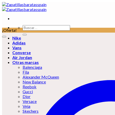
Skip
to
content
Buscar
¡Oferta!
por:
Nike
Adidas
Vans
Converse
Air Jordan
Otras marcas
Balenciaga
Fila
Alexander McQueen
New Balance
Reebok
Gucci
Dior
Versace
Veja
Skechers