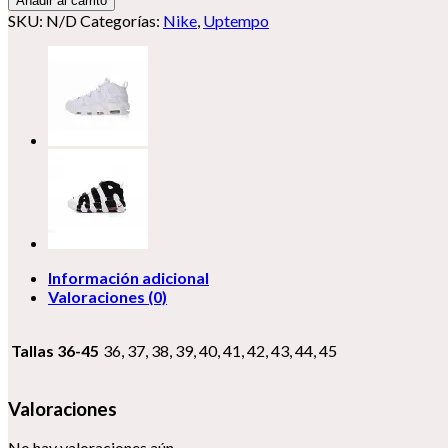
Añadir al carrito
cantidad
SKU:
N/D
Categorías:
Nike
,
Uptempo
Información adicional
Valoraciones (0)
Tallas 36-45
36, 37, 38, 39, 40, 41, 42, 43, 44, 45
Valoraciones
No hay valoraciones aún.