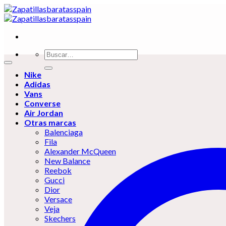
Skip
to
content
Buscar
por:
Nike
Adidas
Vans
Converse
Air Jordan
Otras marcas
Balenciaga
Fila
Alexander McQueen
New Balance
Reebok
Gucci
Dior
Versace
Veja
Skechers