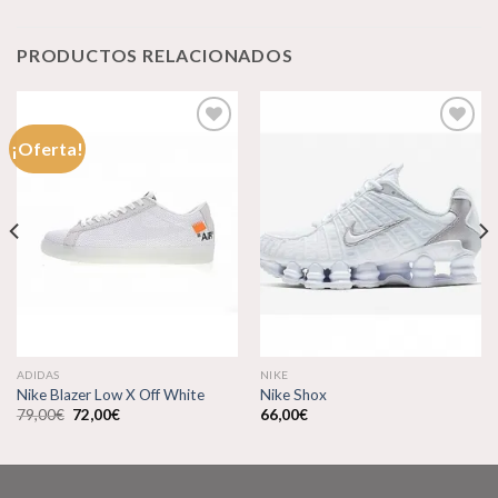
PRODUCTOS RELACIONADOS
¡Oferta!
Añadir
Añadir
a la
a la
lista de
lista de
deseos
deseos
ADIDAS
NIKE
Nike Blazer Low X Off White
Nike Shox
El
El
79,00
€
72,00
€
66,00
€
precio
precio
original
actual
era:
es:
79,00€.
72,00€.