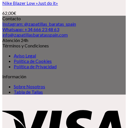
Nike Blazer Low »Just do it»
62,00
€
Contacto
Instagram: @zapatillas_baratas_spain
Whatsapp: +34 666 23 48 63
info@zapatillasbaratasspain.com
Atención 24h
Términos y Condiciones
Aviso Legal
Política de Cookies
Política de Privacidad
Información
Sobre Nosotros
Tabla de Tallas