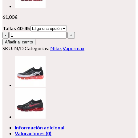
61,00
€
Tallas 40-45
Nike
Vapormax
Añadir al carrito
Flyknit
SKU:
N/D
Categorías:
Nike
,
Vapormax
2
cantidad
Información adicional
Valoraciones (0)