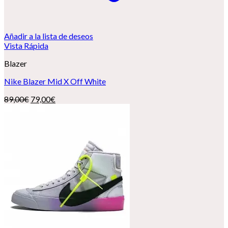
Añadir a la lista de deseos
Vista Rápida
Blazer
Nike Blazer Mid X Off White
El
El
89,00
€
79,00
€
precio
precio
original
actual
era:
es:
89,00€.
79,00€.