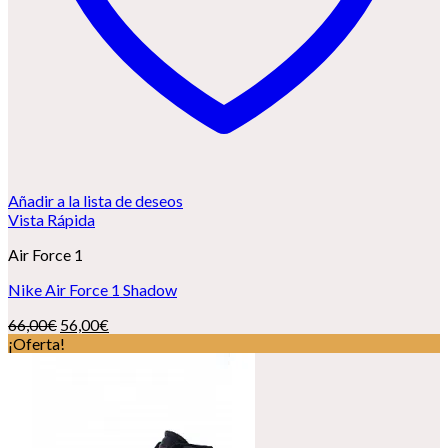
Añadir a la lista de deseos
Vista Rápida
Air Force 1
Nike Air Force 1 Shadow
El
El
66,00
€
56,00
€
precio
precio
¡Oferta!
original
actual
era:
es:
66,00€.
56,00€.