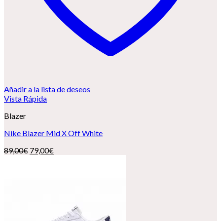
Añadir a la lista de deseos
Vista Rápida
Blazer
Nike Blazer Mid X Off White
El
El
89,00
€
79,00
€
precio
precio
original
actual
era:
es:
89,00€.
79,00€.