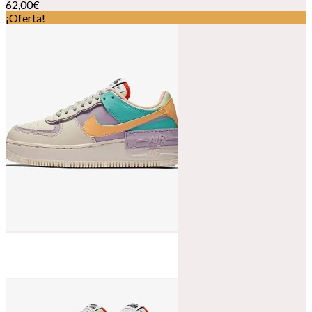
62,00
€
¡Oferta!