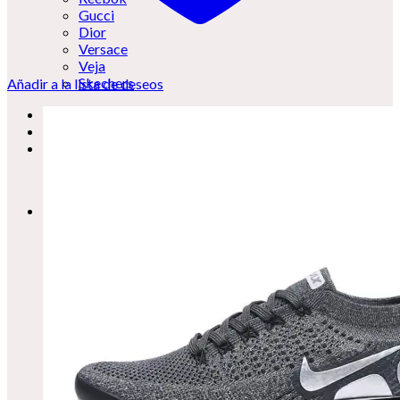
Gucci
Dior
Versace
Veja
Skechers
Añadir a la lista de deseos
Carrito /
0,00
€
0
No hay productos en el carrito.
0
Carrito
No hay productos en el carrito.