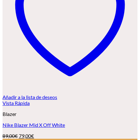
Añadir a la lista de deseos
Vista Rápida
Blazer
Nike Blazer Mid X Off White
El
El
89,00
€
79,00
€