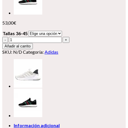
53,00
€
Tallas 36-45
Adidas
Climacool
Añadir al carrito
cantidad
SKU:
N/D
Categoría:
Adidas
Información adicional