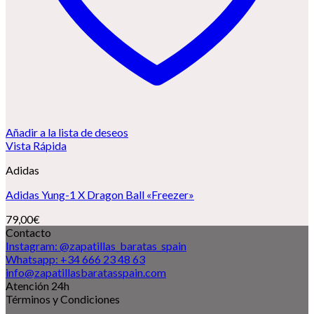
Añadir a la lista de deseos
Vista Rápida
Adidas
Adidas Yung-1 X Dragon Ball «Freezer»
79,00
€
Contacto
Instagram: @zapatillas_baratas_spain
Whatsapp: +34 666 23 48 63
info@zapatillasbaratasspain.com
Atención 24h
Términos y Condiciones