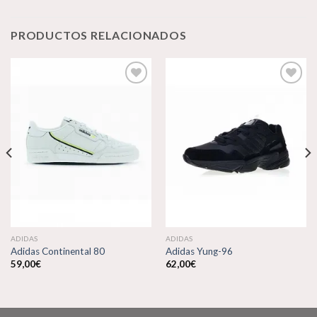
PRODUCTOS RELACIONADOS
Añadir
Añadir
a la
a la
lista de
lista de
deseos
deseos
ADIDAS
ADIDAS
Adidas Continental 80
Adidas Yung-96
59,00
€
62,00
€