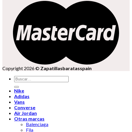
Copyright 2026 ©
Zapatillasbaratasspain
Buscar
por:
Nike
Adidas
Vans
Converse
Air Jordan
Otras marcas
Balenciaga
Fila