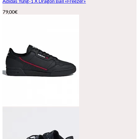
Adidas Yung-1 X Dragon Ball «Freezer»
79,00
€