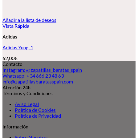
Añadir a la lista de deseos
Vista Rápida
Adidas
Adidas Yung-1
62,00
€
Contacto
Instagram: @zapatillas_baratas_spain
Whatsapp: +34 666 23 48 63
info@zapatillasbaratasspain.com
Atención 24h
Términos y Condiciones
Aviso Legal
Política de Cookies
Política de Privacidad
Información
Sobre Nosotros