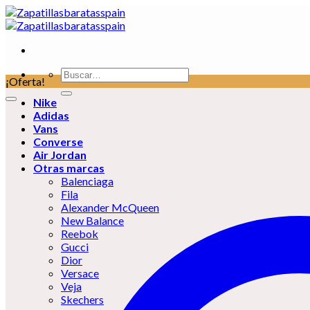
Skip
to
content
Buscar
¡Oferta!
por:
Nike
Adidas
Vans
Converse
Air Jordan
Otras marcas
Balenciaga
Fila
Alexander McQueen
New Balance
Reebok
Gucci
Dior
Versace
Veja
Skechers