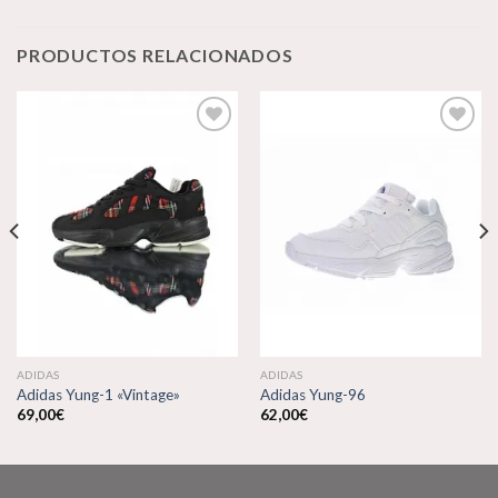
PRODUCTOS RELACIONADOS
Añadir
Añadir
a la
a la
lista de
lista de
deseos
deseos
ADIDAS
ADIDAS
Adidas Yung-1 «Vintage»
Adidas Yung-96
69,00
€
62,00
€