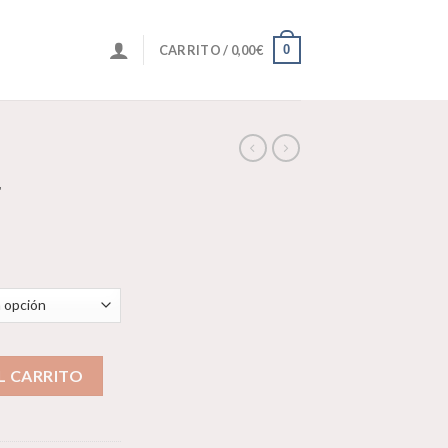
0
CARRITO /
0,00
€
r
L CARRITO