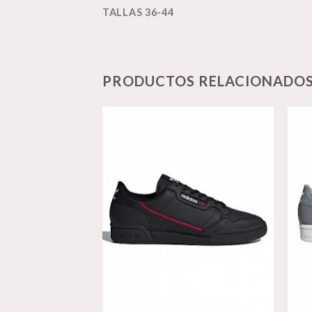
TALLAS 36-44
PRODUCTOS RELACIONADO
Añadir
Añadir
a la
a la
lista de
lista de
deseos
deseos