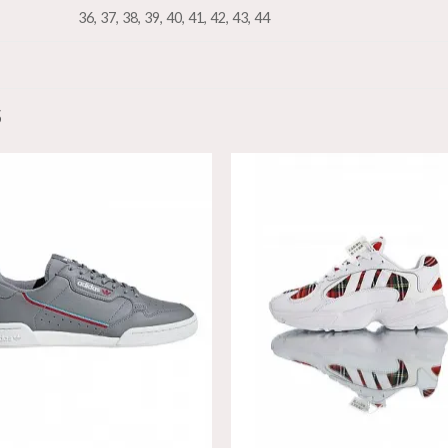
36, 37, 38, 39, 40, 41, 42, 43, 44
S
Añadir
Aña
a la
a l
lista de
lista
deseos
des