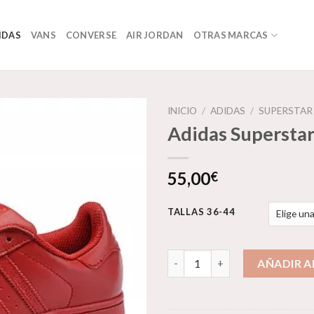
IDAS
VANS
CONVERSE
AIR JORDAN
OTRAS MARCAS
INICIO
/
ADIDAS
/
SUPERSTAR
Adidas Supersta
Añadir
55,00
€
a la
lista de
deseos
TALLAS 36-44
Adidas Superstar cantidad
AÑADIR A