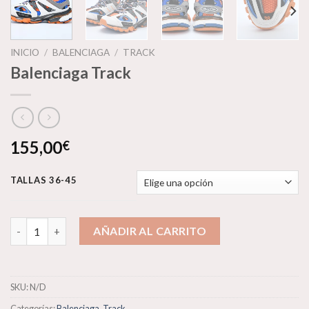
INICIO
/
BALENCIAGA
/
TRACK
Balenciaga Track
155,00
€
TALLAS 36-45
Balenciaga Track cantidad
AÑADIR AL CARRITO
SKU:
N/D
Categorías:
Balenciaga
,
Track