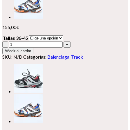
155,00
€
Tallas 36-45
Balenciaga
Track
Añadir al carrito
cantidad
SKU:
N/D
Categorías:
Balenciaga
,
Track