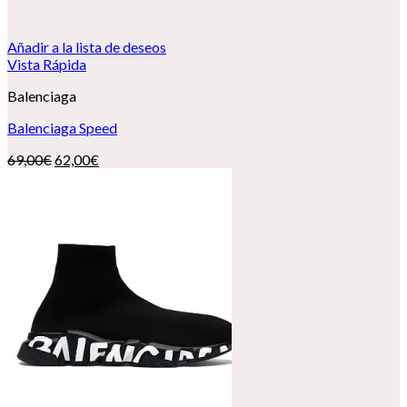
Añadir a la lista de deseos
Vista Rápida
Balenciaga
Balenciaga Speed
El
El
69,00
€
62,00
€
precio
precio
original
actual
era:
es:
69,00€.
62,00€.