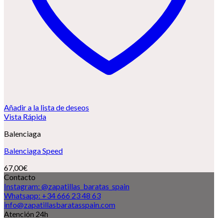
Añadir a la lista de deseos
Vista Rápida
Balenciaga
Balenciaga Speed
67,00
€
Contacto
Instagram: @zapatillas_baratas_spain
Whatsapp: +34 666 23 48 63
info@zapatillasbaratasspain.com
Atención 24h