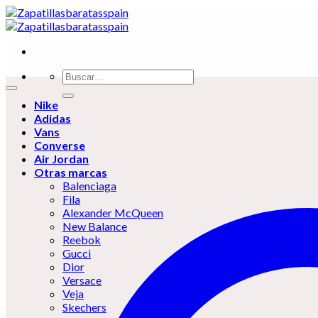
Skip
to
content
Buscar
por:
Nike
Adidas
Vans
Converse
Air Jordan
Otras marcas
Balenciaga
Fila
Alexander McQueen
New Balance
Reebok
Gucci
Dior
Versace
Veja
Skechers