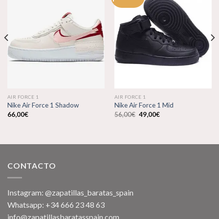
Añadir
Añadir
a la
a la
lista de
lista de
deseos
deseos
AIR FORCE 1
AIR FORCE 1
Nike Air Force 1 Shadow
Nike Air Force 1 Mid
El
El
66,00
€
56,00
€
49,00
€
precio
precio
original
actual
era:
es:
56,00€.
49,00€.
CONTACTO
Instagram: @zapatillas_baratas_spain
Whatsapp: +34 666 23 48 63
info@zapatillasbaratasspain.com