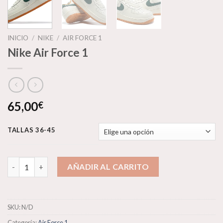
INICIO
/
NIKE
/
AIR FORCE 1
Nike Air Force 1
65,00
€
TALLAS 36-45
Nike Air Force 1 cantidad
AÑADIR AL CARRITO
SKU:
N/D
Categoría:
Air Force 1