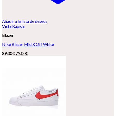
Añadir a la lista de deseos
Vista Rápida
Blazer
Nike Blazer Mid X Off White
El
El
89,00
€
79,00
€
precio
precio
original
actual
era:
es:
89,00€.
79,00€.