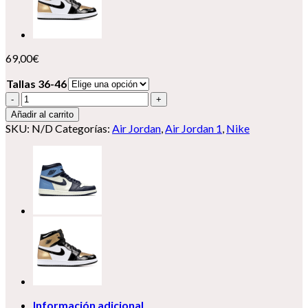
69,00
€
Tallas 36-46
Nike
Air
Añadir al carrito
Jordan
SKU:
N/D
Categorías:
Air Jordan
,
Air Jordan 1
,
Nike
1
cantidad
Información adicional