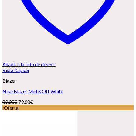
Añadir a la lista de deseos
Vista Rápida
Blazer
Nike Blazer Mid X Off White
El
El
89,00
€
79,00
€
precio
precio
¡Oferta!
original
actual
era:
es:
89,00€.
79,00€.