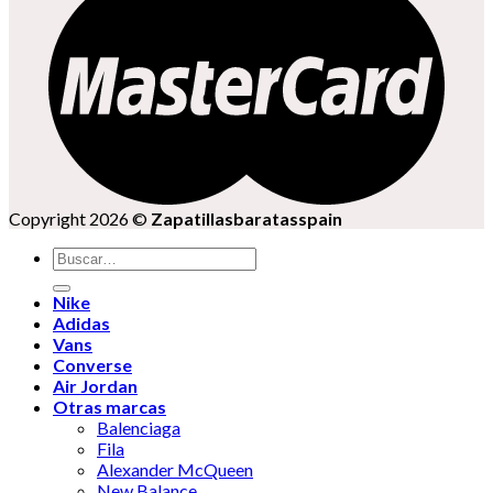
Copyright 2026 ©
Zapatillasbaratasspain
Buscar
por:
Nike
Adidas
Vans
Converse
Air Jordan
Otras marcas
Balenciaga
Fila
Alexander McQueen
New Balance