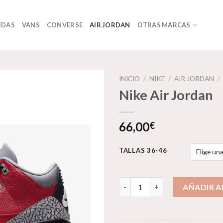
IDAS
VANS
CONVERSE
AIR JORDAN
OTRAS MARCAS
INICIO
/
NIKE
/
AIR JORDAN
/
Nike Air Jordan
Añadir
66,00
€
a la
lista de
deseos
TALLAS 36-46
Nike Air Jordan cantidad
AÑADIR A