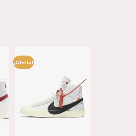
¡Oferta!
dir
Añadir
a
a la
 de
lista de
eos
deseos