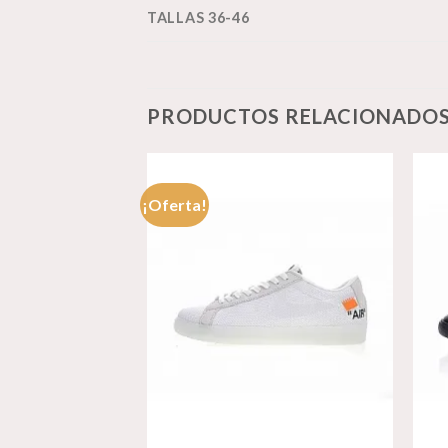
TALLAS 36-46
PRODUCTOS RELACIONADO
¡Oferta!
Añadir
Añadir
a la
a la
lista de
lista de
deseos
deseos