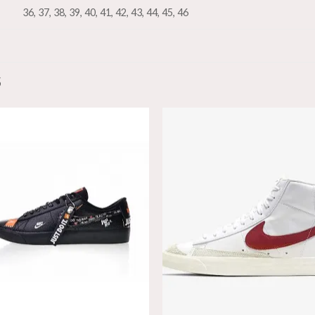
36, 37, 38, 39, 40, 41, 42, 43, 44, 45, 46
S
Añadir
Aña
a la
a l
lista de
lista
deseos
des