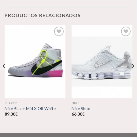
PRODUCTOS RELACIONADOS
Añadir
Añadir
a la
a la
lista de
lista de
deseos
deseos
BLAZER
NIKE
Nike Blazer Mid X Off White
Nike Shox
89,00
€
66,00
€