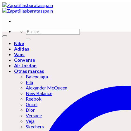
Skip
to
content
Buscar
por:
Nike
Adidas
Vans
Converse
Air Jordan
Otras marcas
Balenciaga
Fila
Alexander McQueen
New Balance
Reebok
Gucci
Dior
Versace
Veja
Skechers