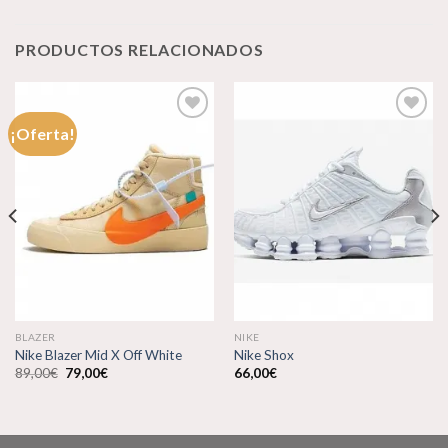
PRODUCTOS RELACIONADOS
¡Oferta!
Añadir
Añadir
a la
a la
lista de
lista de
deseos
deseos
BLAZER
NIKE
Nike Blazer Mid X Off White
Nike Shox
El
El
89,00
€
79,00
€
66,00
€
precio
precio
original
actual
era:
es:
89,00€.
79,00€.