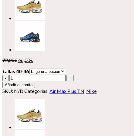
El
El
72,00
€
66,00
€
precio
precio
tallas 40-46
original
actual
era:
es:
Nike
72,00€.
66,00€.
Air
Añadir al carrito
Max
SKU:
N/D
Categorías:
Air Max Plus TN
,
Nike
Plus
Tn
''Greedy"
cantidad