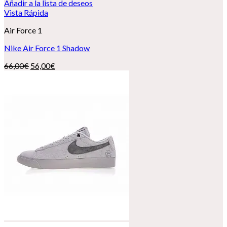
Añadir a la lista de deseos
Vista Rápida
Air Force 1
Nike Air Force 1 Shadow
El
El
66,00
€
56,00
€
precio
precio
original
actual
era:
es:
66,00€.
56,00€.