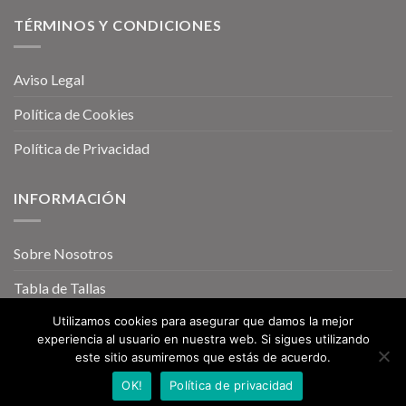
TÉRMINOS Y CONDICIONES
Aviso Legal
Política de Cookies
Política de Privacidad
INFORMACIÓN
Sobre Nosotros
Tabla de Tallas
Utilizamos cookies para asegurar que damos la mejor
experiencia al usuario en nuestra web. Si sigues utilizando
este sitio asumiremos que estás de acuerdo.
OK!
Política de privacidad
Copyright 2026 ©
Zapatillasbaratasspain