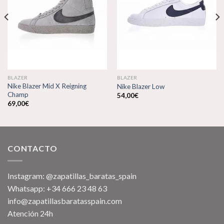
lista de
lista de
deseos
deseos
BLAZER
BLAZER
Nike Blazer Mid X Reigning
Nike Blazer Low
Champ
54,00
€
69,00
€
CONTACTO
Instagram: @zapatillas_baratas_spain
Whatsapp: +34 666 23 48 63
info@zapatillasbaratasspain.com
Atención 24h