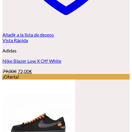
Añadir a la lista de deseos
Vista Rápida
Adidas
Nike Blazer Low X Off White
El
El
79,00
€
72,00
€
precio
precio
¡Oferta!
original
actual
era:
es:
79,00€.
72,00€.