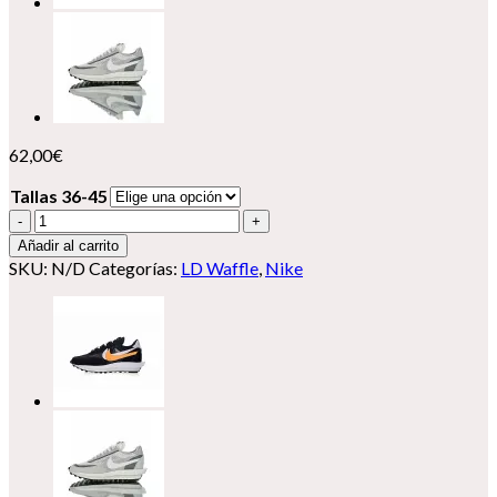
62,00
€
Tallas 36-45
Nike
LD
Añadir al carrito
Waffle
SKU:
N/D
Categorías:
LD Waffle
,
Nike
X
Sacai
cantidad