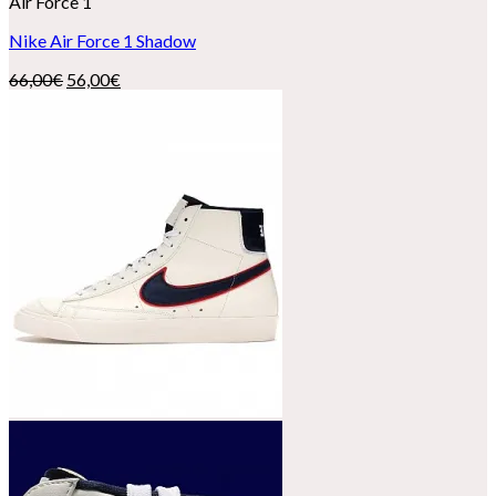
Air Force 1
Nike Air Force 1 Shadow
El
El
66,00
€
56,00
€
precio
precio
original
actual
era:
es:
66,00€.
56,00€.