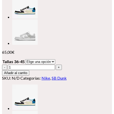
65,00
€
Tallas 36-45
Nike
SB
Añadir al carrito
Dunk
SKU:
N/D
Categorías:
Nike
,
SB Dunk
Low
"Light
Bone"
cantidad