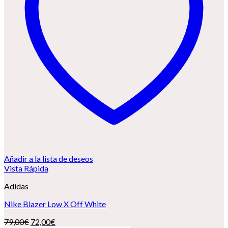
Añadir a la lista de deseos
Vista Rápida
Adidas
Nike Blazer Low X Off White
El
El
79,00
€
72,00
€