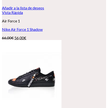
Añadir a la lista de deseos
Vista Rápida
Air Force 1
Nike Air Force 1 Shadow
El
El
66,00
€
56,00
€
precio
precio
original
actual
era:
es:
66,00€.
56,00€.