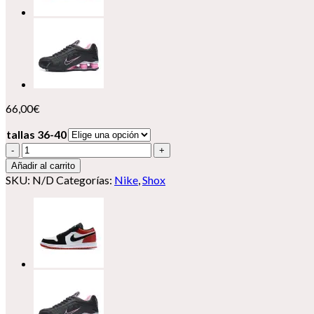
66,00
€
tallas 36-40
Nike
Shox
Añadir al carrito
R4
SKU:
N/D
Categorías:
Nike
,
Shox
cantidad