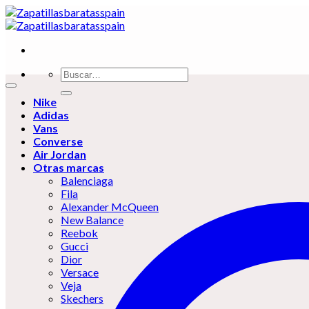
Skip
to
content
Buscar
por:
Nike
Adidas
Vans
Converse
Air Jordan
Otras marcas
Balenciaga
Fila
Alexander McQueen
New Balance
Reebok
Gucci
Dior
Versace
Veja
Skechers