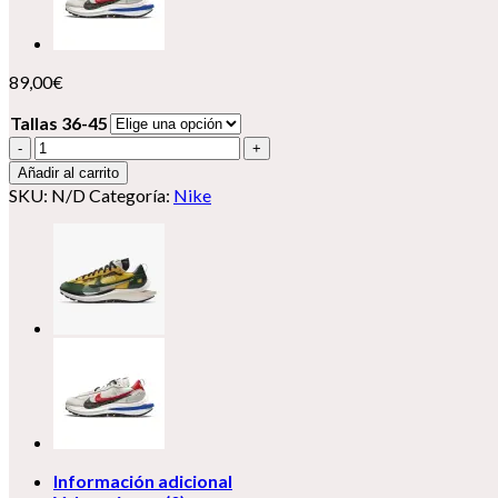
89,00
€
Tallas 36-45
Nike
Vaporwaffle
Añadir al carrito
X
SKU:
N/D
Categoría:
Nike
Sacai
cantidad
Información adicional