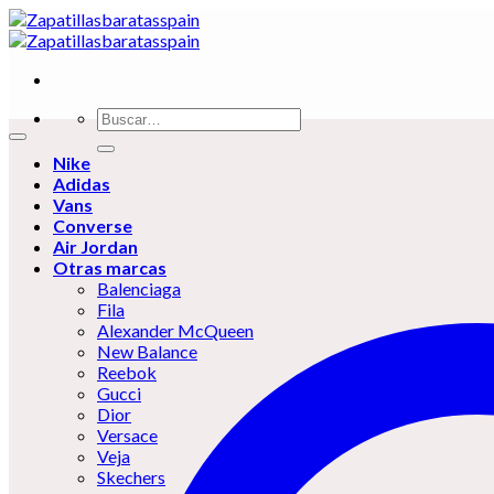
Skip
to
content
Buscar
por:
Nike
Adidas
Vans
Converse
Air Jordan
Otras marcas
Balenciaga
Fila
Alexander McQueen
New Balance
Reebok
Gucci
Dior
Versace
Veja
Skechers