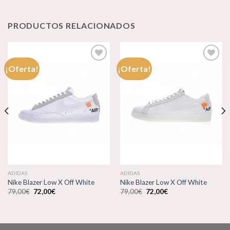
PRODUCTOS RELACIONADOS
¡Oferta!
¡Oferta!
Añadir
Añadir
a la
a la
lista de
lista de
deseos
deseos
ADIDAS
ADIDAS
Nike Blazer Low X Off White
Nike Blazer Low X Off White
El
El
El
El
79,00
€
72,00
€
79,00
€
72,00
€
precio
precio
precio
precio
original
actual
original
actual
era:
es:
era:
es:
79,00€.
72,00€.
79,00€.
72,00€.